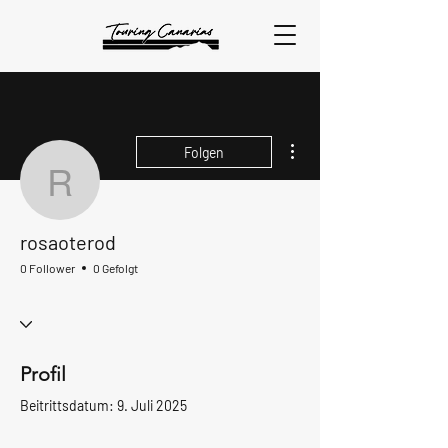
Weitere Optionen
Folgen
rosaoterod
rosaoterod
0 Follower
0 Gefolgt
Profil
Beitrittsdatum: 9. Juli 2025