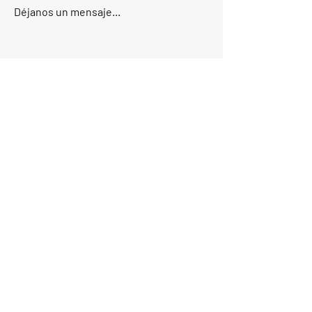
Déjanos un mensaje...
Enviar
Start
Unsere Touren
Kontakt