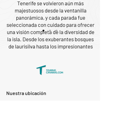
Tenerife se volvieron aún más
majestuosos desde la ventanilla
panorámica, y cada parada fue
seleccionada con cuidado para ofrecer
una visión completa de la diversidad de
la isla. Desde los exuberantes bosques
de laurisilva hasta los impresionantes
acantilados de Los Gigantes, cada
rincón de Tenerife se reveló ante
nosotros de una manera única y
exclusiva.
Ana, 54
Nuestra ubicación
C/ Las Arenas,
21
Email:
- 38435
info@touringcanarias.c
Los Silos - S/C
om
de Tenerife
Tel: +34 618449896
Código de