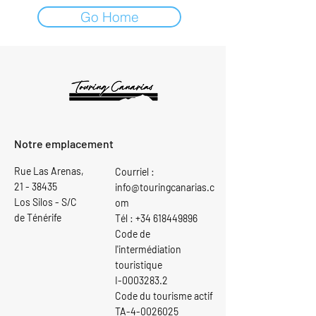
Go Home
Notre emplacement
Rue Las Arenas,
Courriel :
21 - 38435
info@touringcanarias.c
Los Silos - S/C
om
de Ténérife
Tél :
+34 618449896
Code de
l'intermédiation
touristique
I-0003283.2
Code du tourisme actif
TA-4-0026025